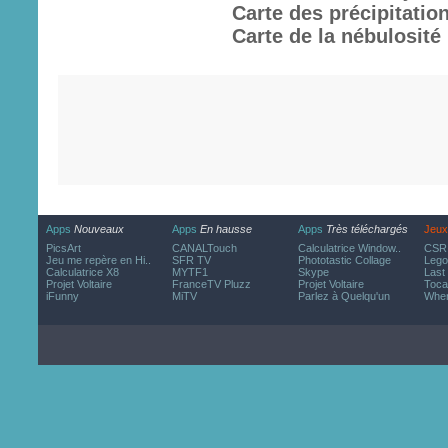
Carte des précipitatio
Carte de la nébulosité
Apps
Nouveaux
Apps
En hausse
Apps
Très téléchargés
Jeux
PicsArt
CANALTouch
Calculatrice Window..
CSR 
Jeu me repère en Hi..
SFR TV
Phototastic Collage
Lego
Calculatrice X8
MYTF1
Skype
Last
Projet Voltaire
FranceTV Pluzz
Projet Voltaire
Toca
iFunny
MiTV
Parlez à Quelqu'un
Wher