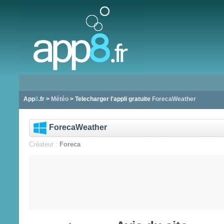
App
8
.fr >
Météo
> Telecharger l'appli gratuite
ForecaWeather
ForecaWeather
Créateur :
Foreca