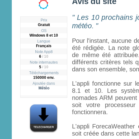
Avis du site
" Les 10 prochains j
Prix
météo. "
Gratuit
OS
Windows 8 et 10
Pour l'instant, aucune d
Langue
Français
été rédigée. La note gl
Note App8
de même été attribuée.
6
/
10
différents critères tels q
Note internautes
5
/ 10
dans son ensemble, son ut
Téléchargements
150000 env.
L'appli fonctionne sur 
Ajoutée dans
Météo
8.1 et 10. Les systèm
nomades ARM peuvent fai
soit votre processeur
fonctionnera.
L'appli ForecaWeather e
soit créée dans cette lan