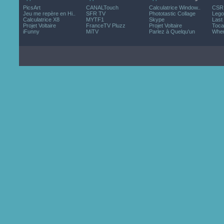
PicsArt
CANALTouch
Calculatrice Window..
CSR 
Jeu me repère en Hi..
SFR TV
Phototastic Collage
Lego
Calculatrice X8
MYTF1
Skype
Last
Projet Voltaire
FranceTV Pluzz
Projet Voltaire
Toca
iFunny
MiTV
Parlez à Quelqu'un
Wher