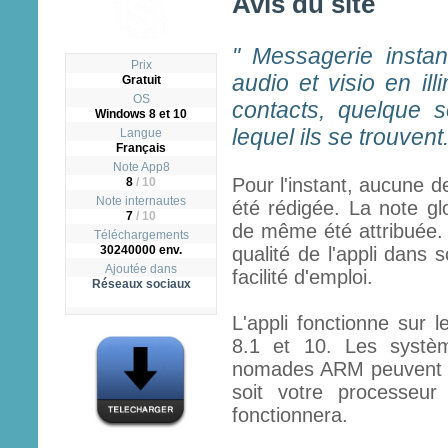
Avis du site
" Messagerie instan
Prix
audio et visio en il
Gratuit
OS
contacts, quelque s
Windows 8 et 10
lequel ils se trouvent.
Langue
Français
Note App8
Pour l'instant, aucune d
8
/
10
Note internautes
été rédigée. La note gl
7
/ 10
de même été attribuée. C
Téléchargements
30240000 env.
qualité de l'appli dans 
Ajoutée dans
facilité d'emploi.
Réseaux sociaux
L'appli fonctionne sur 
8.1 et 10. Les systèm
nomades ARM peuvent fai
soit votre processeur
fonctionnera.