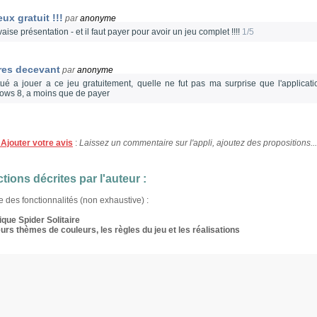
eux gratuit !!!
par
anonyme
ise présentation - et il faut payer pour avoir un jeu complet !!!!
1/5
res decevant
par
anonyme
tué a jouer a ce jeu gratuitement, quelle ne fut pas ma surprise que l'applicati
ows 8, a moins que de payer
Ajouter votre avis
:
Laissez un commentaire sur l'appli, ajoutez des propositions...
tions décrites par l'auteur :
te des fonctionnalités (non exhaustive) :
que Spider Solitaire
urs thèmes de couleurs, les règles du jeu et les réalisations