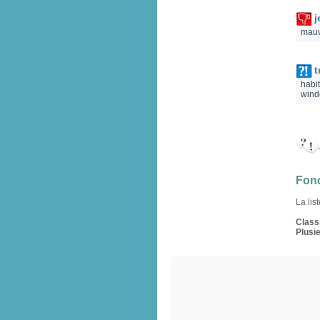
j
mauva
t
habi
wind
Fonc
La lis
Classi
Plusie