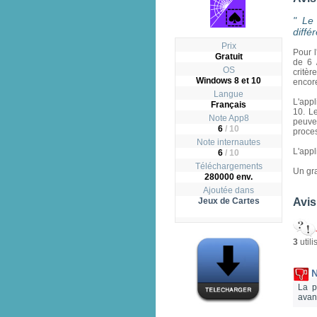
" Le 
diffé
Prix
Pour l
Gratuit
de 6 
OS
critè
Windows 8 et 10
encore
Langue
L'appl
Français
10. L
Note App8
peuve
6
/
10
proces
Note internautes
L'appl
6
/ 10
Téléchargements
Un gra
280000 env.
Ajoutée dans
Jeux de Cartes
Avis
3
utili
N
La p
avan