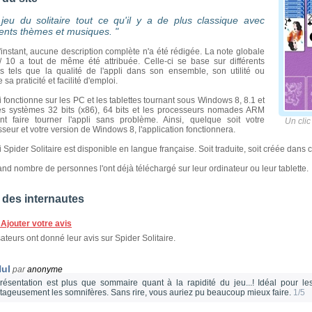
jeu du solitaire tout ce qu'il y a de plus classique avec
rents thèmes et musiques. "
'instant, aucune description complète n'a été rédigée. La note globale
/ 10 a tout de même été attribuée. Celle-ci se base sur différents
res tels que la qualité de l'appli dans son ensemble, son utilité ou
 sa praticité et facilité d'emploi.
i fonctionne sur les PC et les tablettes tournant sous Windows 8, 8.1 et
es systèmes 32 bits (x86), 64 bits et les processeurs nomades ARM
nt faire tourner l'appli sans problème. Ainsi, quelque soit votre
Un clic 
seur et votre version de Windows 8, l'application fonctionnera.
i Spider Solitaire est disponible en langue française. Soit traduite, soit créée dans c
nd nombre de personnes l'ont déjà téléchargé sur leur ordinateur ou leur tablette.
 des internautes
Ajouter votre avis
sateurs ont donné leur avis sur Spider Solitaire.
ul
par
anonyme
résentation est plus que sommaire quant à la rapidité du jeu...! Idéal pour l
tageusement les somnifères. Sans rire, vous auriez pu beaucoup mieux faire.
1/5