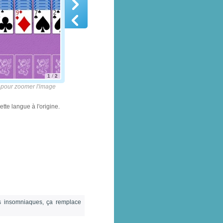
1
/
2
pour zoomer l'image
ette langue à l'origine.
es insomniaques, ça remplace