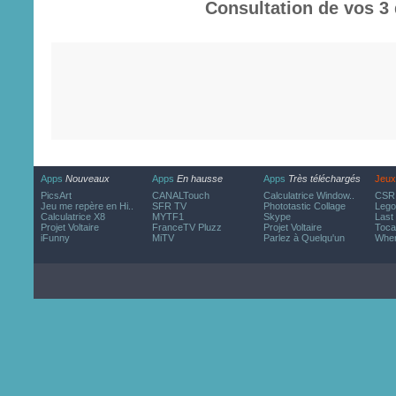
Consultation de vos 3 
Apps
Nouveaux
Apps
En hausse
Apps
Très téléchargés
Jeux
PicsArt
CANALTouch
Calculatrice Window..
CSR 
Jeu me repère en Hi..
SFR TV
Phototastic Collage
Lego
Calculatrice X8
MYTF1
Skype
Last
Projet Voltaire
FranceTV Pluzz
Projet Voltaire
Toca
iFunny
MiTV
Parlez à Quelqu'un
Wher