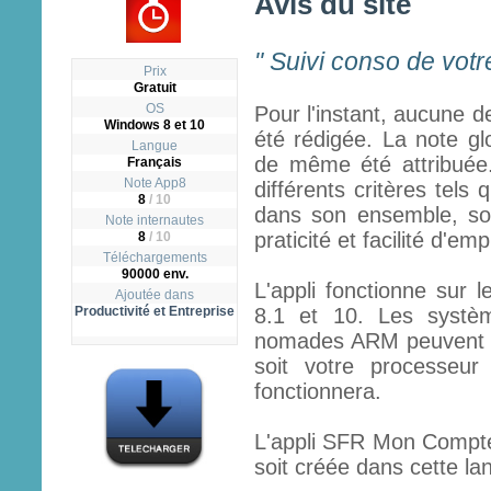
Avis du site
" Suivi conso de vot
Prix
Gratuit
OS
Pour l'instant, aucune d
Windows 8 et 10
été rédigée. La note gl
Langue
de même été attribuée.
Français
Note App8
différents critères tels q
8
/
10
dans son ensemble, son
Note internautes
praticité et facilité d'emp
8
/ 10
Téléchargements
90000 env.
L'appli fonctionne sur 
Ajoutée dans
Productivité et Entreprise
8.1 et 10. Les systèm
nomades ARM peuvent fai
soit votre processeur
fonctionnera.
L'appli SFR Mon Compte 
soit créée dans cette lan