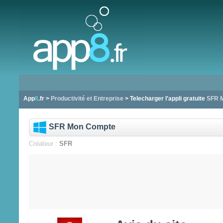
App
8
.fr >
Productivité et Entreprise
> Telecharger l'appli gratuite
SFR 
SFR Mon Compte
Créateur :
SFR