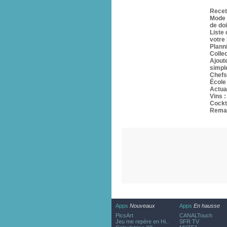
Recet
Mode 
de doi
Liste
votre 
Planni
Collec
Ajout
simpl
Chefs
École 
Actua
Vins 
Cockt
Remar
Apps
Nouveaux
Apps
En hausse
PicsArt
CANALTouch
Jeu me repère en Hi..
SFR TV