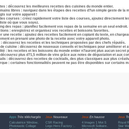
tes : découvrez les meilleures recettes des cuisines du monde entier.
mains libres : naviguez dans les étapes des recettes d?un simple geste de la ma
gts sur votre appareil !
 des courses : créez rapidement votre liste des courses, ajoutez directement le
liste où que vous soyez.
ng des repas : planifiez facilement vos repas de la semaine en un seul endroit.
tions : enregistrez et organisez vos recettes et boissons favorites.
er une recette : ajoutez des recettes facilement en copiant du texte, en charg
ement en prenant une photo de la recette avec votre appareil photo.
 : découvrez les recettes et les techniques proposées par des chefs réputés.
de cuisine : découvrez de nouveaux conseils et techniques pour améliorer et affi
lité : les recettes et les boissons du monde entier n?auront plus aucun secret 
: découvrez plus d?1,5 million de vins grâce aux notes de dégustation et aux c
ails : découvrez des recettes de cocktails, des plus classiques aux plus créati
que : certaines fonctionnalités peuvent ne pas être disponibles sur certains 
Apps
Très téléchargés
Jeux
Nouveaux
Jeux
En hausse
Jeux
Tr
Calculatrice Window..
CSR Racing
4 Images 1 Mot S
Royal R
Phototastic Collage
Lego Hero Factory :..
Microsoft Solitaire..
Star Wa