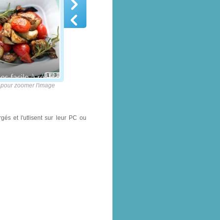
1
/
3
pour zoomer l'image
és et l'utlisent sur leur PC ou