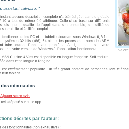
re assistant culinaire. "
'instant, aucune description complète n'a été rédigée. La note globale
/ 10 a tout de même été attribuée. Celle-ci se base sur différents
res tels que la qualité de l'appli dans son ensemble, son utilité ou
 sa praticité et facilité d'emploi.
i fonctionne sur les PC et les tablettes tournant sous Windows 8, 8.1 et
es systèmes 32 bits (x86), 64 bits et les processeurs nomades ARM
nt faire tourner l'appli sans problème. Ainsi, quelque soit votre
seur et votre version de Windows 8, l'application fonctionnera.
Un clic 
i MSN Cuisine & Vins est disponible en langue française. Soit traduite,
réée dans cette langue à l'origine.
li est extrêmement populaire. Un très grand nombre de personnes l'ont télécharg
 leur tablette.
 des internautes
Ajouter votre avis
avis déposé sur cette app.
tions décrites par l'auteur :
te des fonctionnalités (non exhaustive) :