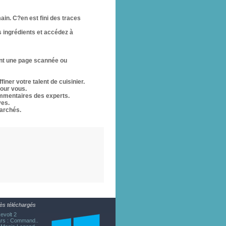
in. C?en est fini des traces
s ingrédients et accédez à
eant une page scannée ou
ner votre talent de cuisinier.
pour vous.
ommentaires des experts.
ves.
marchés.
ès téléchargés
evolt 2
rs : Command..