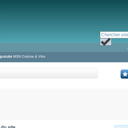
 gratuite
MSN Cuisine & Vins
 du site