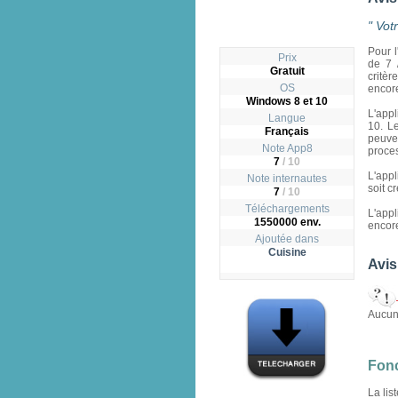
" Vot
Pour l
Prix
de 7 
Gratuit
critè
OS
encore
Windows 8 et 10
L'appl
Langue
10. L
Français
peuve
Note App8
proces
7
/
10
L'appl
Note internautes
soit c
7
/ 10
Téléchargements
L'app
1550000 env.
encore
Ajoutée dans
Cuisine
Avis
Aucun 
Fonc
La lis