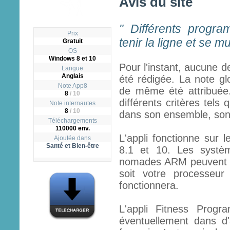
Avis du site
" Différents progra
Prix
tenir la ligne et se mu
Gratuit
OS
Windows 8 et 10
Pour l'instant, aucune d
Langue
Anglais
été rédigée. La note gl
Note App8
de même été attribuée.
8
/
10
différents critères tels q
Note internautes
8
/ 10
dans son ensemble, son ut
Téléchargements
110000 env.
L'appli fonctionne sur 
Ajoutée dans
Santé et Bien-être
8.1 et 10. Les systèm
nomades ARM peuvent fai
soit votre processeur
fonctionnera.
L'appli Fitness Progr
éventuellement dans d