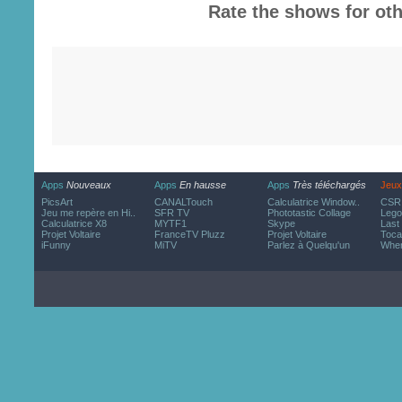
Rate the shows for oth
Apps
Nouveaux
Apps
En hausse
Apps
Très téléchargés
Jeux
PicsArt
CANALTouch
Calculatrice Window..
CSR 
Jeu me repère en Hi..
SFR TV
Phototastic Collage
Lego
Calculatrice X8
MYTF1
Skype
Last
Projet Voltaire
FranceTV Pluzz
Projet Voltaire
Toca
iFunny
MiTV
Parlez à Quelqu'un
Wher