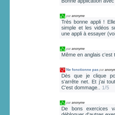
Bonne application avec 
par
anonyme
Très bonne appli ! Elle
simple et les vidéos s
une appli à essayer (vo
par
anonyme
Même en anglais c'est trè
Ne fonctionne pas
par
anony
Dès que je clique po
s'arrête net. Et j'ai t
C'est dommage..
1/5
par
anonyme
De bons exercices va
débloquer d'autres exe