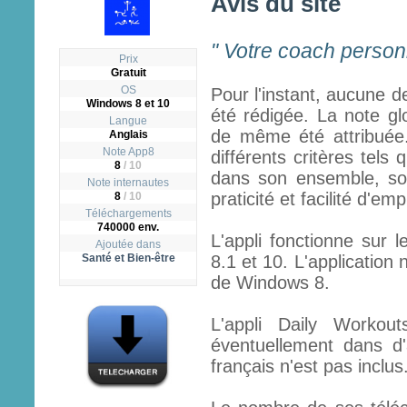
Avis du site
" Votre coach personn
Prix
Gratuit
OS
Pour l'instant, aucune d
Windows 8 et 10
été rédigée. La note gl
Langue
de même été attribuée.
Anglais
Note App8
différents critères tels q
8
/
10
dans son ensemble, son
Note internautes
praticité et facilité d'emp
8
/ 10
Téléchargements
740000 env.
L'appli fonctionne sur 
Ajoutée dans
Santé et Bien-être
8.1 et 10. L'application
de Windows 8.
L'appli Daily Workou
éventuellement dans d
français n'est pas inclus