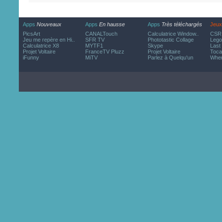
Apps
Nouveaux
Apps
En hausse
Apps
Très téléchargés
Jeux
PicsArt
CANALTouch
Calculatrice Window..
CSR 
Jeu me repère en Hi..
SFR TV
Phototastic Collage
Lego
Calculatrice X8
MYTF1
Skype
Last
Projet Voltaire
FranceTV Pluzz
Projet Voltaire
Toca
iFunny
MiTV
Parlez à Quelqu'un
Wher