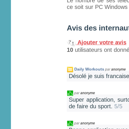
Le nombre de ses téléc
ce soit sur PC Windows 8
Avis des internau
Ajouter votre avis
10
utilisateurs ont donné
Daily Workouts
par
anonyme
Désolé je suis francaise
par
anonyme
Super application, sur
de faire du sport.
5/5
par
anonyme