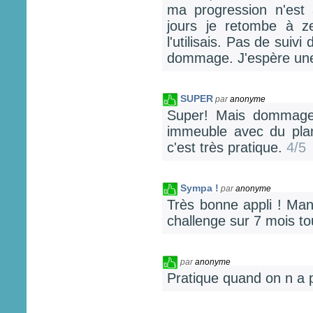
ma progression n'est
jours je retombe à z
l'utilisais. Pas de suiv
dommage. J'espère une 
SUPER
par
anonyme
Super! Mais dommage
immeuble avec du plan
c'est très pratique.
4/5
Sympa !
par
anonyme
Très bonne appli ! Man
challenge sur 7 mois to
par
anonyme
Pratique quand on n a 