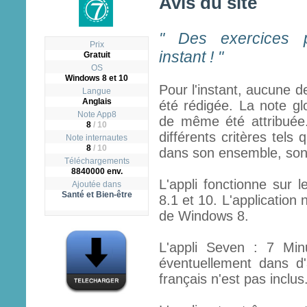
Avis du site
" Des exercices p
Prix
instant ! "
Gratuit
OS
Windows 8 et 10
Pour l'instant, aucune d
Langue
Anglais
été rédigée. La note gl
Note App8
de même été attribuée.
8
/
10
différents critères tels q
Note internautes
8
/ 10
dans son ensemble, son ut
Téléchargements
8840000 env.
L'appli fonctionne sur 
Ajoutée dans
Santé et Bien-être
8.1 et 10. L'application
de Windows 8.
L'appli Seven : 7 Min
éventuellement dans d
français n'est pas inclus