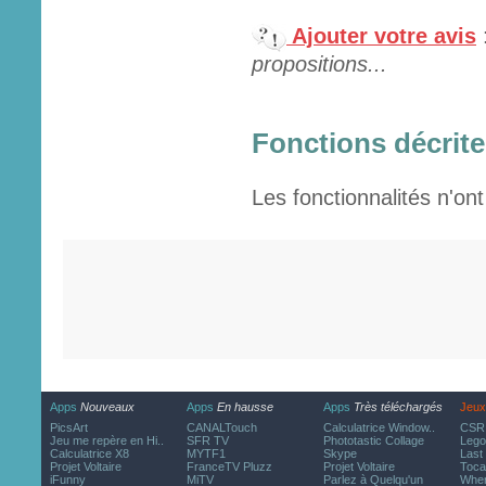
Ajouter votre avis
propositions...
Fonctions décrites
Les fonctionnalités n'ont
Apps
Nouveaux
Apps
En hausse
Apps
Très téléchargés
Jeux
PicsArt
CANALTouch
Calculatrice Window..
CSR 
Jeu me repère en Hi..
SFR TV
Phototastic Collage
Lego
Calculatrice X8
MYTF1
Skype
Last
Projet Voltaire
FranceTV Pluzz
Projet Voltaire
Toca
iFunny
MiTV
Parlez à Quelqu'un
Wher