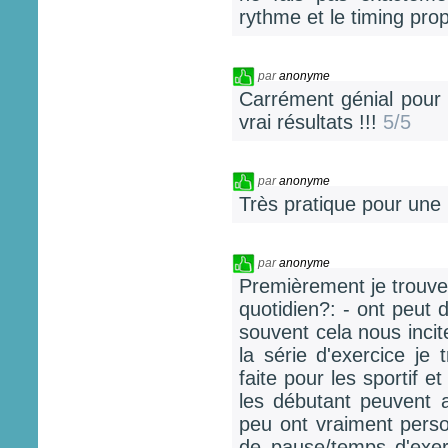
rythme et le timing pro
par
anonyme
Carrément génial pour 
vrai résultats !!!
5/5
par
anonyme
Très pratique pour une
par
anonyme
Premièrement je trouve
quotidien?: - ont peut 
souvent cela nous incit
la série d'exercice je
faite pour les sportif e
les débutant peuvent 
peu ont vraiment pers
de pause/temps d'exer