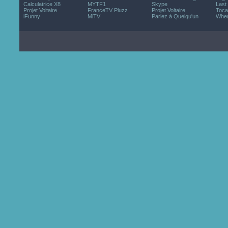
Calculatrice X8
MYTF1
Skype
Last
Projet Voltaire
FranceTV Pluzz
Projet Voltaire
Toca
iFunny
MiTV
Parlez à Quelqu'un
Wher