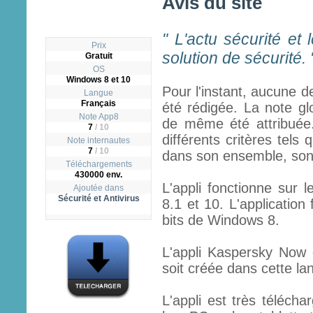
Avis du site
" L'actu sécurité et 
Prix
solution de sécurité. 
Gratuit
OS
Windows 8 et 10
Pour l'instant, aucune d
Langue
Français
été rédigée. La note gl
Note App8
de même été attribuée.
7
/
10
différents critères tels q
Note internautes
7
/ 10
dans son ensemble, son ut
Téléchargements
430000 env.
L'appli fonctionne sur 
Ajoutée dans
Sécurité et Antivirus
8.1 et 10. L'application
bits de Windows 8.
L'appli Kaspersky Now e
soit créée dans cette lan
L'appli est très télécha