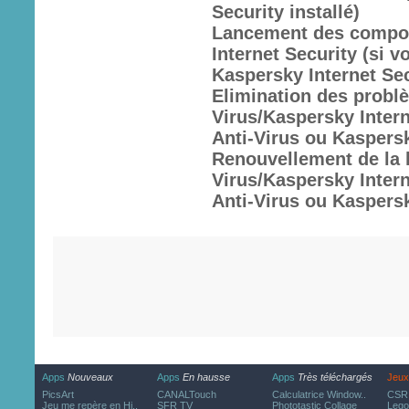
Security installé)
Lancement des compos
Internet Security (si 
Kaspersky Internet Sec
Elimination des problè
Virus/Kaspersky Intern
Anti-Virus ou Kaspersk
Renouvellement de la l
Virus/Kaspersky Intern
Anti-Virus ou Kaspersk
Apps
Nouveaux
Apps
En hausse
Apps
Très téléchargés
Jeux
PicsArt
CANALTouch
Calculatrice Window..
CSR 
Jeu me repère en Hi..
SFR TV
Phototastic Collage
Lego