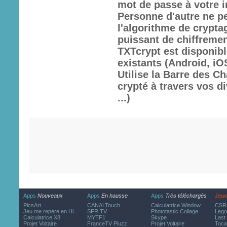
mot de passe à votre i
Personne d'autre ne pe
l'algorithme de crypta
puissant de chiffrement
TXTcrypt est disponibl
existants (Android, i
Utilise la Barre des C
crypté à travers vos d
...)
Apps
Nouveaux
Apps
En hausse
Apps
Très téléchargés
Jeux
PicsArt
CANALTouch
Calculatrice Window..
CSR 
Jeu me repère en Hi..
SFR TV
Phototastic Collage
Lego
Calculatrice X8
MYTF1
Skype
Last
Projet Voltaire
FranceTV Pluzz
Projet Voltaire
Toca