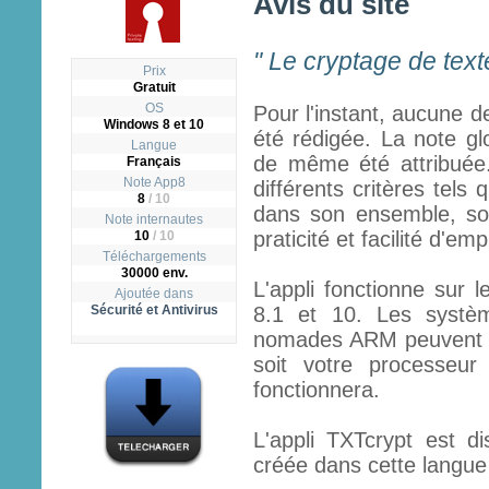
Avis du site
" Le cryptage de texte
Prix
Gratuit
OS
Pour l'instant, aucune d
Windows 8 et 10
été rédigée. La note gl
Langue
de même été attribuée.
Français
Note App8
différents critères tels q
8
/
10
dans son ensemble, son
Note internautes
praticité et facilité d'emp
10
/ 10
Téléchargements
30000 env.
L'appli fonctionne sur 
Ajoutée dans
Sécurité et Antivirus
8.1 et 10. Les systèm
nomades ARM peuvent fai
soit votre processeur
fonctionnera.
L'appli TXTcrypt est di
créée dans cette langue à