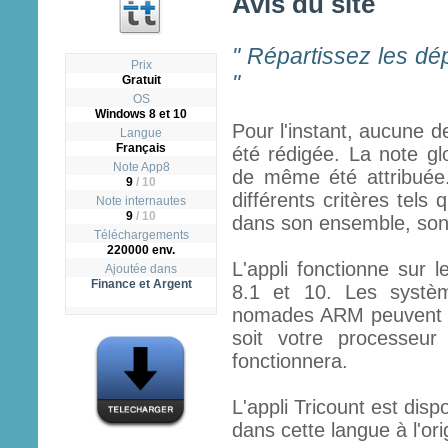
Avis du site
" Répartissez les dé
Prix
"
Gratuit
OS
Windows 8 et 10
Pour l'instant, aucune d
Langue
Français
été rédigée. La note gl
Note App8
de même été attribuée.
9
/
10
différents critères tels q
Note internautes
9
/ 10
dans son ensemble, son ut
Téléchargements
220000 env.
L'appli fonctionne sur 
Ajoutée dans
Finance et Argent
8.1 et 10. Les systèm
nomades ARM peuvent fai
soit votre processeur
fonctionnera.
L'appli Tricount est disp
dans cette langue à l'ori