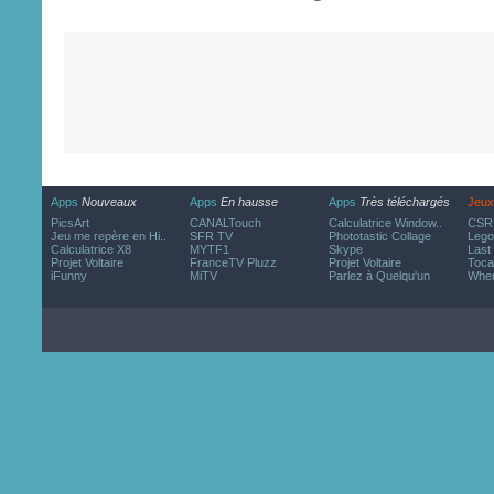
Apps
Nouveaux
Apps
En hausse
Apps
Très téléchargés
Jeux
PicsArt
CANALTouch
Calculatrice Window..
CSR 
Jeu me repère en Hi..
SFR TV
Phototastic Collage
Lego
Calculatrice X8
MYTF1
Skype
Last
Projet Voltaire
FranceTV Pluzz
Projet Voltaire
Toca
iFunny
MiTV
Parlez à Quelqu'un
Wher