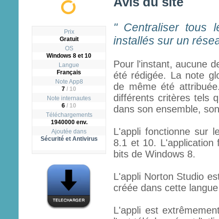
Avis du site
" Centraliser tous l
Prix
installés sur un résea
Gratuit
OS
Windows 8 et 10
Pour l'instant, aucune d
Langue
Français
été rédigée. La note gl
Note App8
de même été attribuée.
7
/
10
différents critères tels q
Note internautes
6
/ 10
dans son ensemble, son ut
Téléchargements
1940000 env.
L'appli fonctionne sur 
Ajoutée dans
Sécurité et Antivirus
8.1 et 10. L'application
bits de Windows 8.
L'appli Norton Studio est
créée dans cette langue à
L'appli est extrêmemen