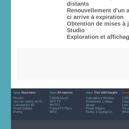
distants
Renouvellement d'un a
ci arrive à expiration
Obtention de mises à j
Studio
Exploration et afficha
Apps
Nouveaux
Apps
En hausse
Apps
Très téléchargés
Jeux
PicsArt
CANALTouch
Calculatrice Window..
CSR 
Jeu me repère en Hi..
SFR TV
Phototastic Collage
Lego
Calculatrice X8
MYTF1
Skype
Last
Projet Voltaire
FranceTV Pluzz
Projet Voltaire
Toca
iFunny
MiTV
Parlez à Quelqu'un
Wher