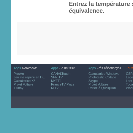
Entrez la température
équivalence.
Apps
Nouveaux
Apps
En hausse
Apps
Très téléchargés
Jeux
PicsArt
CANALTouch
Calculatrice Window..
CSR 
Jeu me repère en Hi..
SFR TV
Phototastic Collage
Lego
Calculatrice X8
MYTF1
Skype
Last
Projet Voltaire
FranceTV Pluzz
Projet Voltaire
Toca
iFunny
MiTV
Parlez à Quelqu'un
Wher