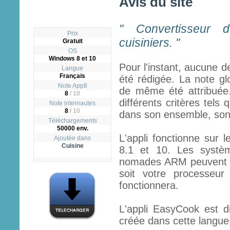
Avis du site
" Convertisseur 
Prix
cuisiniers. "
Gratuit
OS
Windows 8 et 10
Pour l'instant, aucune d
Langue
Français
été rédigée. La note gl
Note App8
de même été attribuée.
8
/
10
différents critères tels q
Note internautes
8
/ 10
dans son ensemble, son ut
Téléchargements
50000 env.
L'appli fonctionne sur 
Ajoutée dans
Cuisine
8.1 et 10. Les systèm
nomades ARM peuvent fai
soit votre processeur
fonctionnera.
L'appli EasyCook est di
créée dans cette langue à