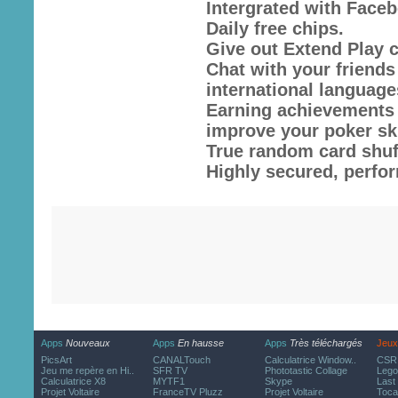
Intergrated with Face
Daily free chips.
Give out Extend Play 
Chat with your friends
international language
Earning achievements 
improve your poker ski
True random card shuff
Highly secured, perfor
Apps
Nouveaux
Apps
En hausse
Apps
Très téléchargés
Jeux
PicsArt
CANALTouch
Calculatrice Window..
CSR 
Jeu me repère en Hi..
SFR TV
Phototastic Collage
Lego
Calculatrice X8
MYTF1
Skype
Last
Projet Voltaire
FranceTV Pluzz
Projet Voltaire
Toca