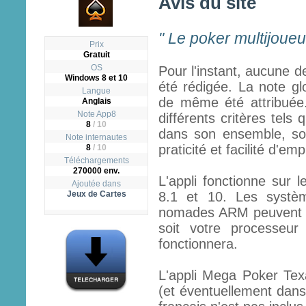
Avis du site
" Le poker multijoueu
Prix
Gratuit
OS
Pour l'instant, aucune d
Windows 8 et 10
été rédigée. La note gl
Langue
de même été attribuée.
Anglais
Note App8
différents critères tels q
8
/
10
dans son ensemble, son
Note internautes
praticité et facilité d'emp
8
/ 10
Téléchargements
270000 env.
L'appli fonctionne sur 
Ajoutée dans
Jeux de Cartes
8.1 et 10. Les systèm
nomades ARM peuvent fai
soit votre processeur
fonctionnera.
L'appli Mega Poker Tex
(et éventuellement dans