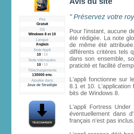
Avis du site
" Préservez votre ro
Prix
Gratuit
OS
Pour l'instant, aucune d
Windows 8 et 10
été rédigée. La note glo
Langue
de même été attribuée.
Anglais
Note App8
différents critères tels q
10
/
10
dans son ensemble, son
Note internautes
praticité et facilité d'emp
10
/ 10
Téléchargements
130000 env.
L'appli fonctionne sur 
Ajoutée dans
Jeux de Stratégie
8.1 et 10. L'application
bits de Windows 8.
L'appli Fortress Under
éventuellement dans d
français n'est pas inclus