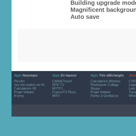
Building upgrade mod
Magnificent backgrou
Auto save
Apps
Nouveaux
Apps
En hausse
Apps
Très téléchargés
Jeux
PicsArt
CANALTouch
Calculatrice Window..
CSR 
Jeu me repère en Hi..
SFR TV
Phototastic Collage
Lego
Calculatrice X8
MYTF1
Skype
Last
Projet Voltaire
FranceTV Pluzz
Projet Voltaire
Toca
iFunny
MiTV
Parlez à Quelqu'un
Wher