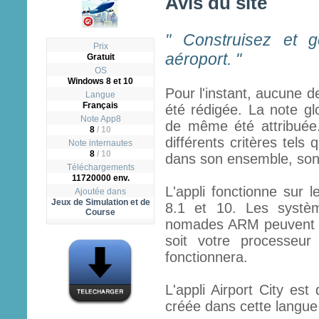
Avis du site
" Construisez et g
Prix
aéroport. "
Gratuit
OS
Windows 8 et 10
Pour l'instant, aucune d
Langue
Français
été rédigée. La note gl
Note App8
de même été attribuée.
8
/
10
différents critères tels q
Note internautes
8
/ 10
dans son ensemble, son ut
Téléchargements
11720000 env.
L'appli fonctionne sur 
Ajoutée dans
Jeux de Simulation et de
8.1 et 10. Les systèm
Course
nomades ARM peuvent fai
soit votre processeur
fonctionnera.
L'appli Airport City est
créée dans cette langue à