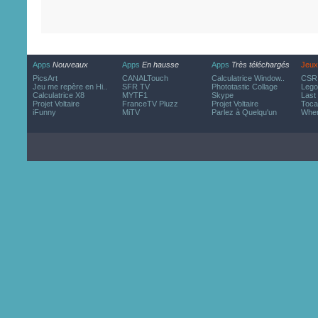
Apps
Nouveaux
Apps
En hausse
Apps
Très téléchargés
Jeux
PicsArt
CANALTouch
Calculatrice Window..
CSR 
Jeu me repère en Hi..
SFR TV
Phototastic Collage
Lego
Calculatrice X8
MYTF1
Skype
Last
Projet Voltaire
FranceTV Pluzz
Projet Voltaire
Toca
iFunny
MiTV
Parlez à Quelqu'un
Wher