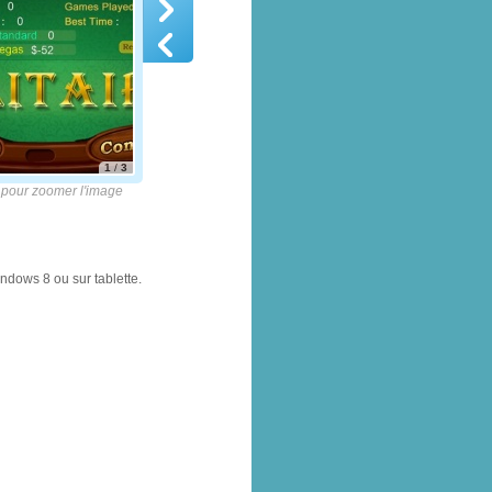
1
/
3
pour zoomer l'image
ndows 8 ou sur tablette.