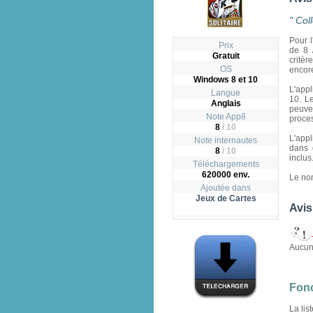
" Col
Pour l
Prix
de 8 
Gratuit
critè
OS
encore
Windows 8 et 10
L'appl
Langue
10. L
Anglais
peuve
Note App8
proces
8
/
10
L'appl
Note internautes
dans 
8
/ 10
inclus
Téléchargements
620000 env.
Le nom
Ajoutée dans
Jeux de Cartes
Avis
Aucun 
Fonc
La lis