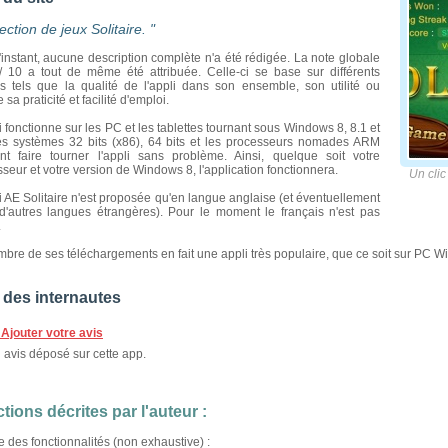
lection de jeux Solitaire. "
'instant, aucune description complète n'a été rédigée. La note globale
/ 10 a tout de même été attribuée. Celle-ci se base sur différents
res tels que la qualité de l'appli dans son ensemble, son utilité ou
 sa praticité et facilité d'emploi.
i fonctionne sur les PC et les tablettes tournant sous Windows 8, 8.1 et
es systèmes 32 bits (x86), 64 bits et les processeurs nomades ARM
nt faire tourner l'appli sans problème. Ainsi, quelque soit votre
seur et votre version de Windows 8, l'application fonctionnera.
Un clic 
i AE Solitaire n'est proposée qu'en langue anglaise (et éventuellement
d'autres langues étrangères). Pour le moment le français n'est pas
.
bre de ses téléchargements en fait une appli très populaire, que ce soit sur PC Wi
 des internautes
Ajouter votre avis
avis déposé sur cette app.
tions décrites par l'auteur :
te des fonctionnalités (non exhaustive) :