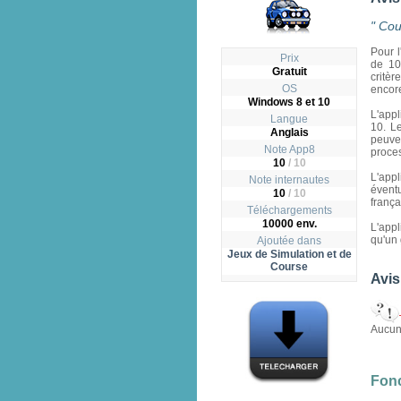
" Cou
Pour l
Prix
de 10
Gratuit
critè
OS
encore
Windows 8 et 10
L'appl
Langue
10. L
Anglais
peuve
Note App8
proces
10
/
10
L'app
Note internautes
évent
10
/ 10
frança
Téléchargements
10000 env.
L'appl
qu'un 
Ajoutée dans
Jeux de Simulation et de
Course
Avis
Aucun 
Fonc