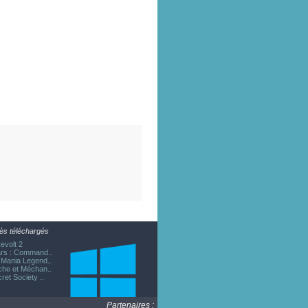
ès téléchargés
evolt 2
rs : Command..
Mania Legend..
he et Méchan..
ret Society ..
Partenaires :