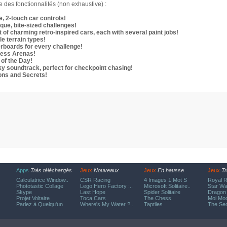
te des fonctionnalités (non exhaustive) :
, 2-touch car controls!
que, bite-sized challenges!
 of charming retro-inspired cars, each with several paint jobs!
le terrain types!
rboards for every challenge!
less Arenas!
 of the Day!
ky soundtrack, perfect for checkpoint chasing!
ons and Secrets!
Apps
Très téléchargés
Jeux
Nouveaux
Jeux
En hausse
Jeux
Tr
Calculatrice Window..
CSR Racing
4 Images 1 Mot S
Royal R
Phototastic Collage
Lego Hero Factory :..
Microsoft Solitaire..
Star Wa
Skype
Last Hope
Spider Solitaire
Dragon 
Projet Voltaire
Toca Cars
The Chess
Moi Moc
Parlez à Quelqu'un
Where's My Water ? ..
Taptiles
The Sec