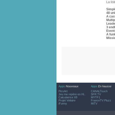
La lis
Simple
48 uni
A cast
Multip
Leade
3 end
Event
A fun
Missi
Apps
Nouveaux
Apps
En hausse
PicsArt
CANALTouch
Jeu me repère en Hi..
SFR TV
Calculatrice X8
MYTF1
Projet Voltaire
FranceTV Pluzz
iFunny
MiTV