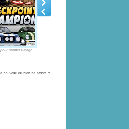
1
/
3
pour zoomer l'image
te nouvelle ou bien ne satisfaire