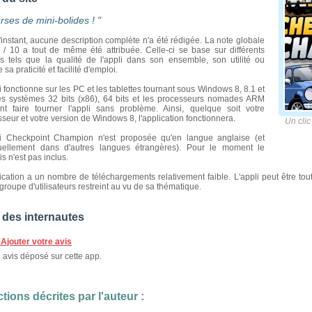
rses de mini-bolides ! "
'instant, aucune description complète n'a été rédigée. La note globale
 / 10 a tout de même été attribuée. Celle-ci se base sur différents
res tels que la qualité de l'appli dans son ensemble, son utilité ou
 sa praticité et facilité d'emploi.
i fonctionne sur les PC et les tablettes tournant sous Windows 8, 8.1 et
es systèmes 32 bits (x86), 64 bits et les processeurs nomades ARM
nt faire tourner l'appli sans problème. Ainsi, quelque soit votre
seur et votre version de Windows 8, l'application fonctionnera.
Un clic 
li Checkpoint Champion n'est proposée qu'en langue anglaise (et
uellement dans d'autres langues étrangères). Pour le moment le
is n'est pas inclus.
ication a un nombre de téléchargements relativement faible. L'appli peut être tou
groupe d'utilisateurs restreint au vu de sa thématique.
 des internautes
Ajouter votre avis
avis déposé sur cette app.
tions décrites par l'auteur :