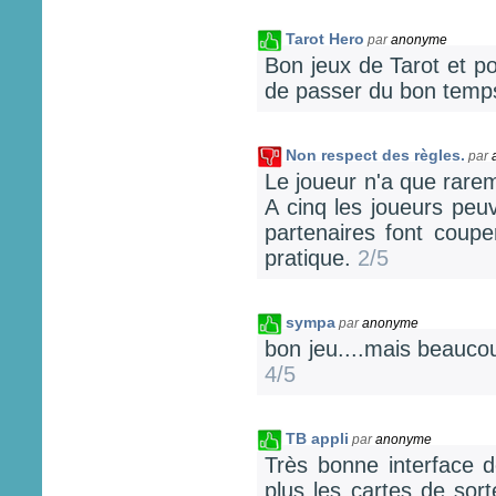
Tarot Hero
par
anonyme
Bon jeux de Tarot et p
de passer du bon temps
Non respect des règles.
par
Le joueur n'a que rarem
A cinq les joueurs peu
partenaires font coupe
pratique.
2/5
sympa
par
anonyme
bon jeu....mais beauco
4/5
TB appli
par
anonyme
Très bonne interface d
plus les cartes de sort