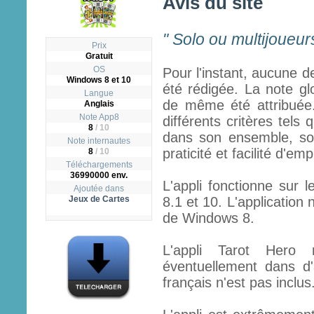
Avis du site
" Solo ou multijoueurs
Prix
Gratuit
OS
Pour l'instant, aucune d
Windows 8 et 10
été rédigée. La note gl
Langue
de même été attribuée.
Anglais
Note App8
différents critères tels q
8
/
10
dans son ensemble, son
Note internautes
praticité et facilité d'emp
8
/ 10
Téléchargements
36990000 env.
L'appli fonctionne sur 
Ajoutée dans
Jeux de Cartes
8.1 et 10. L'application
de Windows 8.
L'appli Tarot Hero 
éventuellement dans d
français n'est pas inclus