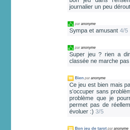
bon jeu dans l'ense
journalier un peu dérou
par
anonyme
Sympa et amusant
4/5
par
anonyme
Super jeu ? rien a di
classée ne marche pas 
Bien
par
anonyme
Ce jeu est bien mais pa
s'occuper sans problè
problème que je pour
permet pas de réellem
évoluer :)
3/5
Bon jeu de tarot
par
anonyme