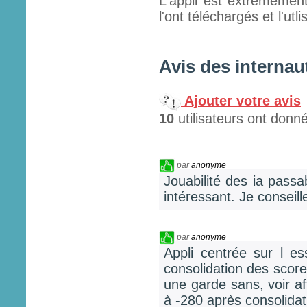
L'appli est extrêmemen
l'ont téléchargés et l'utl
Avis des internau
Ajouter votre avis
10
utilisateurs ont donné
par
anonyme
Jouabilité des ia passab
intéressant. Je conseill
par
anonyme
Appli centrée sur l es
consolidation des scor
une garde sans, voir aff
à -280 après consolidat