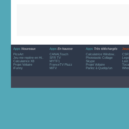
Apps
Nouveaux
Apps
En hausse
Apps
Très téléchargés
Jeux
PicsArt
CANALTouch
Calculatrice Window..
CSR 
Jeu me repère en Hi..
SFR TV
Phototastic Collage
Lego
Calculatrice X8
MYTF1
Skype
Last
Projet Voltaire
FranceTV Pluzz
Projet Voltaire
Toca
iFunny
MiTV
Parlez à Quelqu'un
Wher