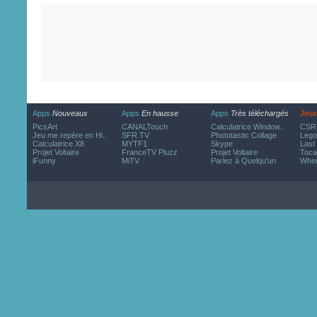
Apps
Nouveaux
Apps
En hausse
Apps
Très téléchargés
Jeux
PicsArt
CANALTouch
Calculatrice Window..
CSR 
Jeu me repère en Hi..
SFR TV
Phototastic Collage
Lego
Calculatrice X8
MYTF1
Skype
Last
Projet Voltaire
FranceTV Pluzz
Projet Voltaire
Toca
iFunny
MiTV
Parlez à Quelqu'un
Wher