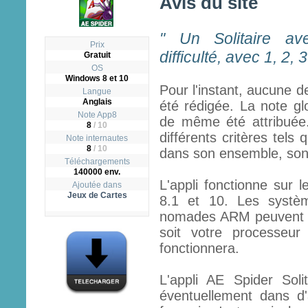
Avis du site
" Un Solitaire a
Prix
difficulté, avec 1, 2, 
Gratuit
OS
Windows 8 et 10
Pour l'instant, aucune d
Langue
Anglais
été rédigée. La note gl
Note App8
de même été attribuée.
8
/
10
différents critères tels q
Note internautes
8
/ 10
dans son ensemble, son ut
Téléchargements
140000 env.
L'appli fonctionne sur 
Ajoutée dans
Jeux de Cartes
8.1 et 10. Les systèm
nomades ARM peuvent fai
soit votre processeur
fonctionnera.
L'appli AE Spider Soli
éventuellement dans d