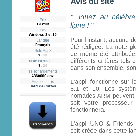
Avis du site
" Jouez au célèbre
Prix
ligne ! "
Gratuit
OS
Windows 8 et 10
Pour l'instant, aucune d
Langue
Français
été rédigée. La note gl
Note App8
de même été attribuée.
9
/
10
différents critères tels q
Note internautes
8
/ 10
dans son ensemble, son ut
Téléchargements
4360000 env.
L'appli fonctionne sur 
Ajoutée dans
Jeux de Cartes
8.1 et 10. Les systèm
nomades ARM peuvent fai
soit votre processeur
fonctionnera.
L'appli UNO & Friends e
soit créée dans cette lan