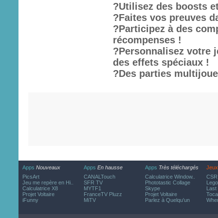
?Utilisez des boosts e
?Faites vos preuves d
?Participez à des com
récompenses !
?Personnalisez votre j
des effets spéciaux !
?Des parties multijoue
Apps
Nouveaux
Apps
En hausse
Apps
Très téléchargés
Jeux
PicsArt
CANALTouch
Calculatrice Window..
CSR 
Jeu me repère en Hi..
SFR TV
Phototastic Collage
Lego
Calculatrice X8
MYTF1
Skype
Last
Projet Voltaire
FranceTV Pluzz
Projet Voltaire
Toca
iFunny
MiTV
Parlez à Quelqu'un
Wher