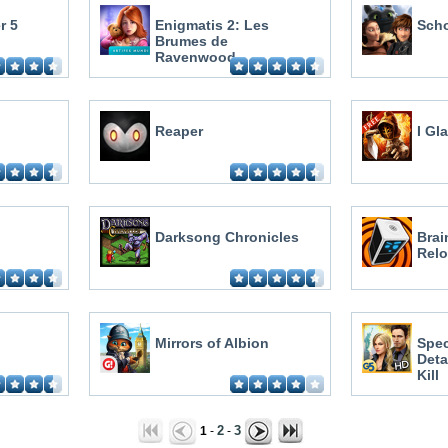
r 5
Enigmatis 2: Les
Scho
Brumes de
Ravenwood
Reaper
I Gl
Darksong Chronicles
Brai
Rel
Mirrors of Albion
Spec
Deta
Kill
2
3
1
-
-