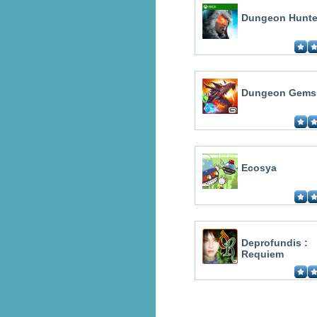
Dungeon Hunte
Dungeon Gems
Ecosya
Deprofundis :
Requiem