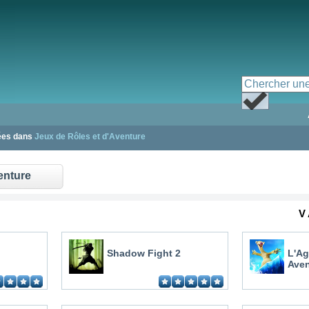
iées dans
Jeux de Rôles et d'Aventure
enture
V 
Shadow Fight 2
L'Ag
Aven