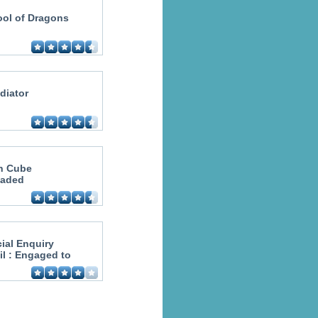
ol of Dragons
adiator
n Cube
oaded
ial Enquiry
il : Engaged to