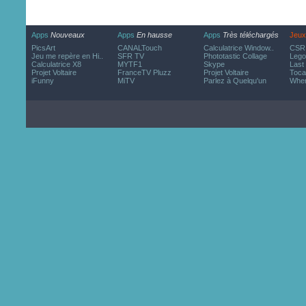
Apps
Nouveaux
Apps
En hausse
Apps
Très téléchargés
Jeux
PicsArt
CANALTouch
Calculatrice Window..
CSR 
Jeu me repère en Hi..
SFR TV
Phototastic Collage
Lego
Calculatrice X8
MYTF1
Skype
Last
Projet Voltaire
FranceTV Pluzz
Projet Voltaire
Toca
iFunny
MiTV
Parlez à Quelqu'un
Wher