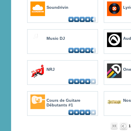
Soundrivin
Lyr
Music DJ
Aud
NRJ
One
Cours de Guitare
Nos
Débutants #1
1